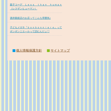
親子コーデ Ｌｅｓｓ ｔｈａｎ ｈｕｍａｎ
（レスザンヒューマン）
酒井眼鏡店のお店ってこんな雰囲気♪
子どもメガネ『ｂｏｎｂｏｎｎｉｅｒｅ』って
ボンボンニエ―ルって読むんだょ♡
個人情報保護方針
サイトマップ