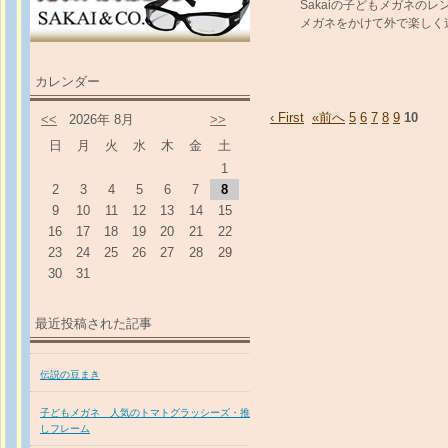
Sakaiの子どもメガネの
メガネをかけて外で楽しく
カレンダー
‹ First
«前へ
5
6
7
8
9
10
<<
2026年 8月
>>
日
月
火
水
木
金
土
1
2
3
4
5
6
7
8
9
10
11
12
13
14
15
16
17
18
19
20
21
22
23
24
25
26
27
28
29
30
31
最近投稿された記事
伝説の豆まき
子どもメガネ 人気のトマトグラッシーズ・推
しフレーム